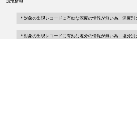
環境情報
＊対象の出現レコードに有効な深度の情報が無い為、深度別
＊対象の出現レコードに有効な塩分の情報が無い為、塩分別
レコード一覧
0
レコード数 :
件
scientificName
occ
occurrenceID
No search records.