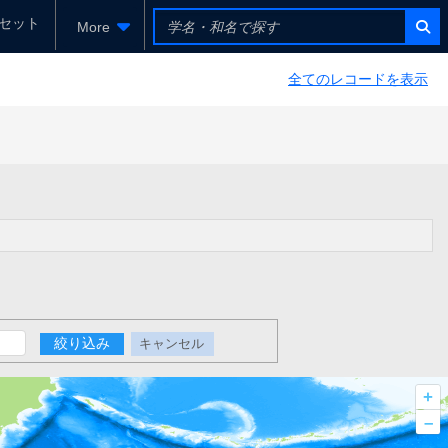
セット
More
全てのレコードを表示
絞り込み
キャンセル
+
–