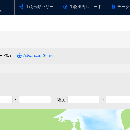
生物分類ツリー
生物出現レコード
データ
Advanced Search
ード数）
~
経度
~