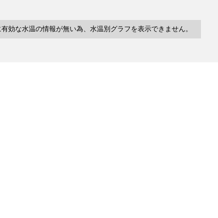
に有効な水温の情報が無い為、水温別グラフを表示できません。
10件
塩分
深度
水温
緯度/
～
～
～
経度
検索