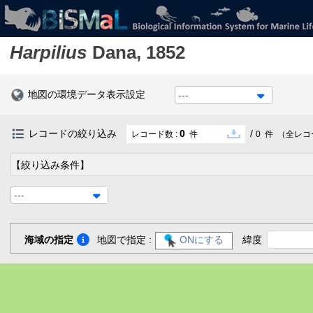
Harpilius
Dana, 1852
地図の環境データ表示設定
---
レコードの絞り込み
0
/
レコード数 :
件
0
件
（全レコ
【絞り込み条件】
---
海域の指定
地図で指定 :
ONにする
緯度