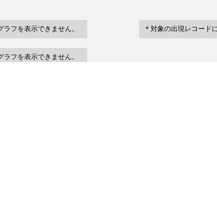
グラフを表示できません。
＊対象の出現レコード
グラフを表示できません。
eventDate
場所など
urrenceStatus
～