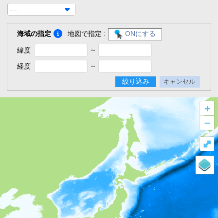
---
海域の指定
地図で指定 :
ONにする
緯度
~
経度
~
絞り込み
キャンセル
+
–
⤢