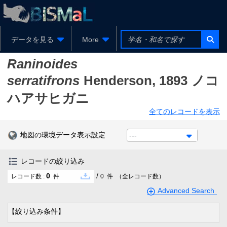
データを見る
More
Raninoides
serratifrons
Henderson, 1893
ノコ
ハアサヒガニ
全てのレコードを表示
地図の環境データ表示設定
---
レコードの絞り込み
0
/
レコード数 :
件
0
件
（全レコード数）
Advanced Search
【絞り込み条件】