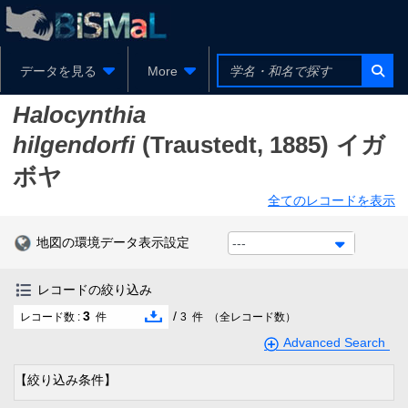
データを見る
More
Halocynthia
hilgendorfi
(Traustedt, 1885)
イガ
ボヤ
全てのレコードを表示
地図の環境データ表示設定
---
レコードの絞り込み
3
/
レコード数 :
件
3
件
（全レコード数）
Advanced Search
【絞り込み条件】