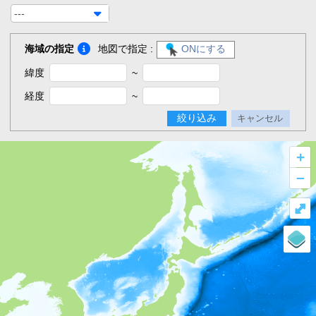
---
海域の指定
地図で指定 :
ONにする
緯度
~
経度
~
絞り込み
キャンセル
+
–
⤢