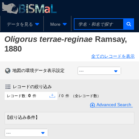
データを見る
More
Oligorus terrae-reginae
Ramsay,
1880
全てのレコードを表示
地図の環境データ表示設定
---
レコードの絞り込み
0
/
レコード数 :
件
0
件
（全レコード数）
Advanced Search
【絞り込み条件】
---