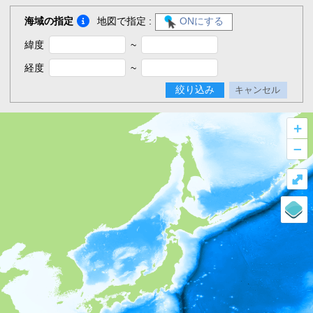
海域の指定
地図で指定 :
ONにする
緯度
~
経度
~
絞り込み
キャンセル
+
–
⤢