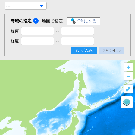
---
海域の指定
地図で指定 :
ONにする
緯度
~
経度
~
絞り込み
キャンセル
+
–
⤢