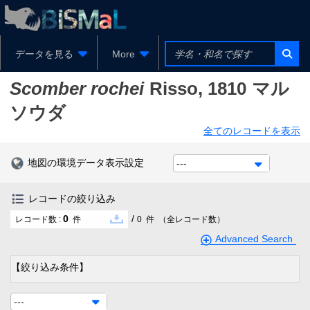
データを見る
More
Scomber rochei
Risso, 1810
マル
ソウダ
全てのレコードを表示
地図の環境データ表示設定
---
レコードの絞り込み
0
/
レコード数 :
件
0
件
（全レコード数）
Advanced Search
【絞り込み条件】
---