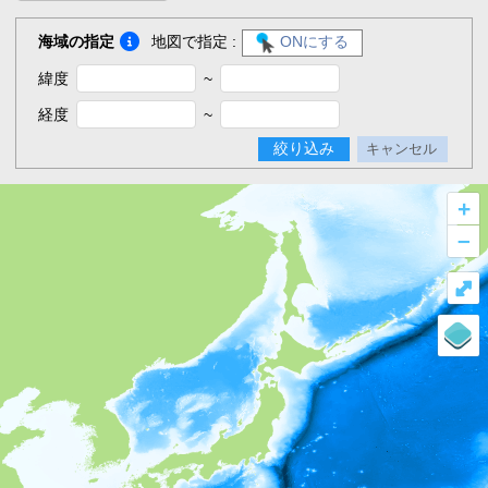
海域の指定
地図で指定 :
ONにする
緯度
~
経度
~
絞り込み
キャンセル
+
–
⤢