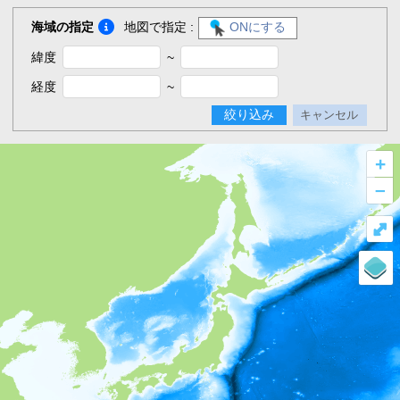
海域の指定
地図で指定 :
ONにする
緯度
~
経度
~
絞り込み
キャンセル
+
–
⤢