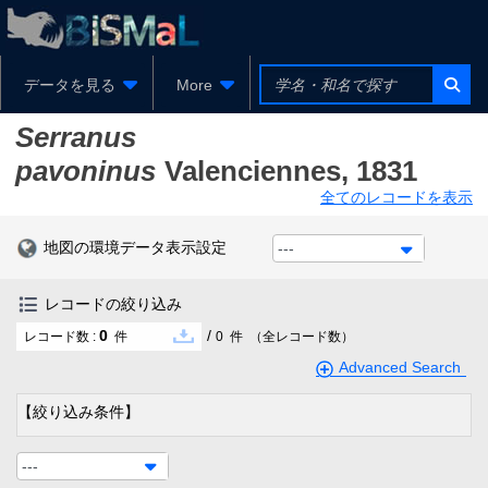
データを見る
More
Serranus
pavoninus
Valenciennes, 1831
全てのレコードを表示
地図の環境データ表示設定
---
レコードの絞り込み
0
/
レコード数 :
件
0
件
（全レコード数）
Advanced Search
【絞り込み条件】
---