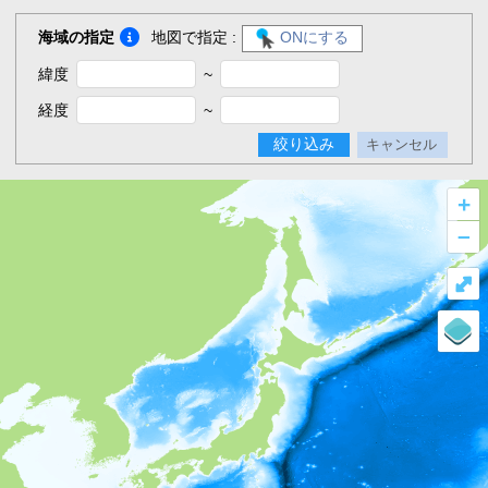
海域の指定
地図で指定 :
ONにする
緯度
~
経度
~
絞り込み
キャンセル
+
–
⤢