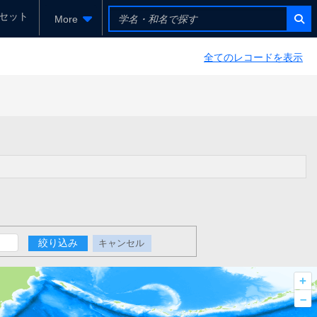
セット
More
全てのレコードを表示
絞り込み
キャンセル
+
–