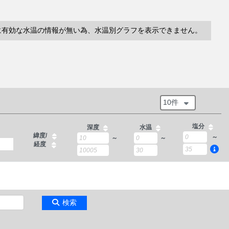
に有効な水温の情報が無い為、水温別グラフを表示できません。
10件
塩分
深度
水温
緯度/
～
～
～
経度
検索