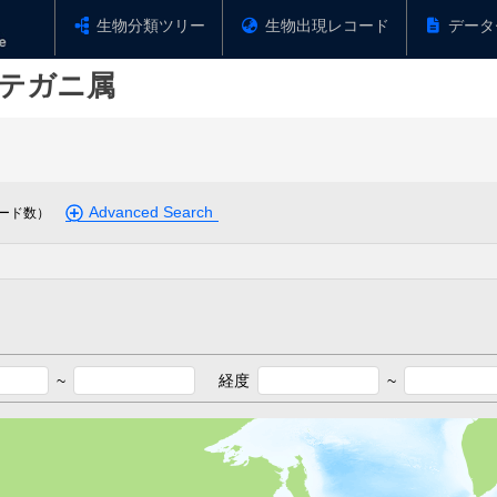
生物分類ツリー
生物出現レコード
データ
テガニ属
Advanced Search
ード数）
~
経度
~