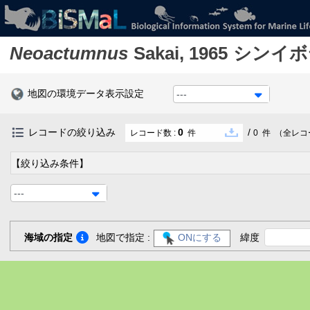
Neoactumnus
Sakai, 1965
シンイボ
地図の環境データ表示設定
---
レコードの絞り込み
0
/
レコード数 :
件
0
件
（全レコ
【絞り込み条件】
---
海域の指定
地図で指定 :
ONにする
緯度