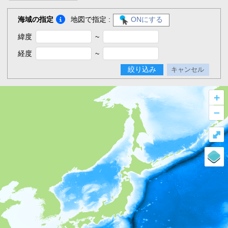
海域の指定
地図で指定 :
ONにする
緯度
~
経度
~
絞り込み
キャンセル
+
–
⤢