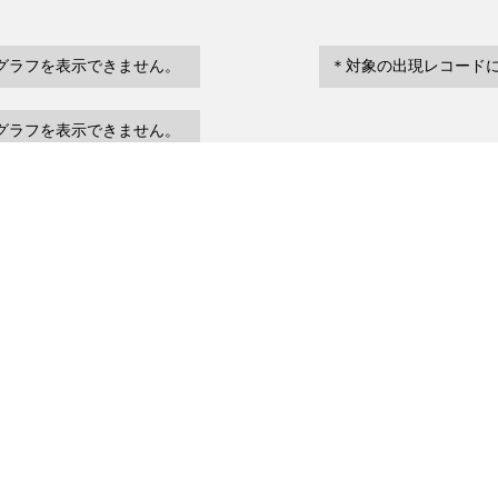
グラフを表示できません。
＊対象の出現レコード
グラフを表示できません。
eventDate
場所など
urrenceStatus
～