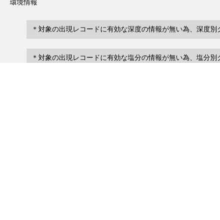
環境情報
＊対象の出現レコードに有効な深度の情報が無い為、深度別
＊対象の出現レコードに有効な塩分の情報が無い為、塩分別
レコード一覧
0
レコード数 :
件
scientificName
occ
occurrenceID
No search records.