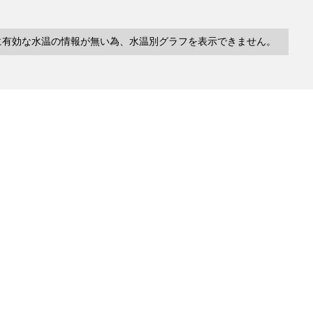
に有効な水温の情報が無い為、水温別グラフを表示できません。
10件
塩分
深度
水温
緯度/
～
～
～
経度
検索