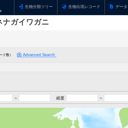
生物分類ツリー
生物出現レコード
データ
ネナガイワガニ
Advanced Search
ード数）
~
経度
~