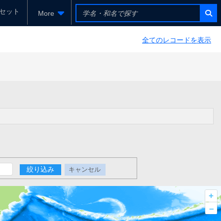
セット
More
全てのレコードを表示
絞り込み
キャンセル
+
–