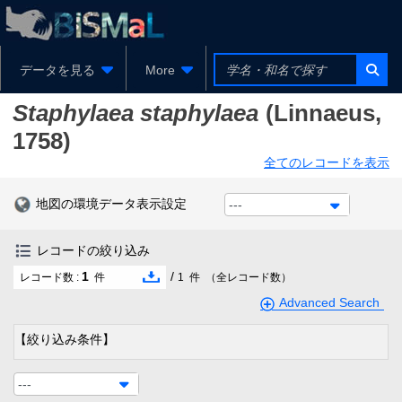
データを見る
More
Staphylaea staphylaea
(Linnaeus,
1758)
全てのレコードを表示
地図の環境データ表示設定
---
レコードの絞り込み
1
/
レコード数 :
件
1
件
（全レコード数）
Advanced Search
【絞り込み条件】
---