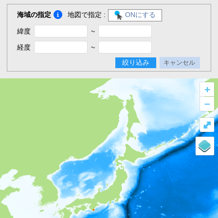
海域の指定
地図で指定 :
ONにする
緯度
~
経度
~
絞り込み
キャンセル
+
–
⤢