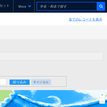
セット
More
全てのレコードを表示
絞り込み
キャンセル
+
–