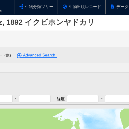
生物分類ツリー
生物出現レコード
データ
z, 1892
イクビホンヤドカリ
Advanced Search
ード数）
~
経度
~