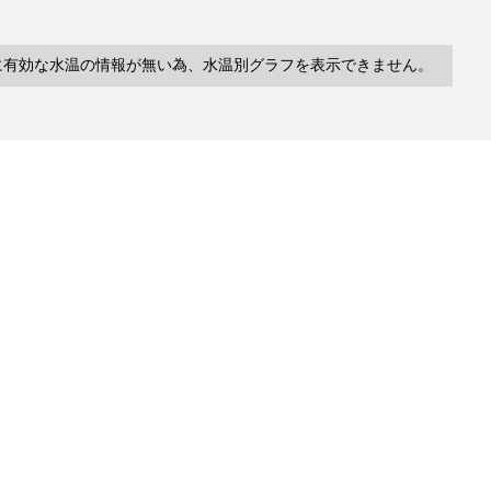
に有効な水温の情報が無い為、水温別グラフを表示できません。
10件
塩分
深度
水温
緯度/
～
～
～
経度
検索