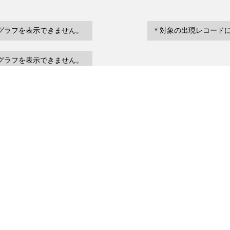
グラフを表示できません。
＊対象の出現レコード
グラフを表示できません。
eventDate
場所など
urrenceStatus
～