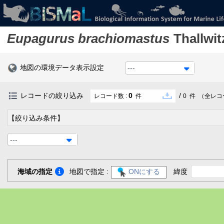
Eupagurus brachiomastus
Thallwit
地図の環境データ表示設定
---
レコードの絞り込み
0
/
レコード数 :
件
0
件
（全レコ
【絞り込み条件】
---
海域の指定
地図で指定 :
ONにする
緯度