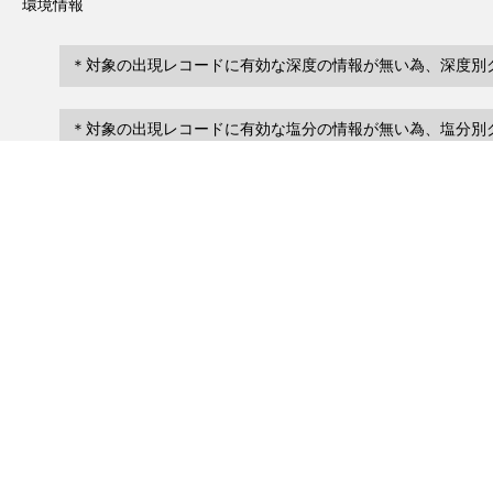
環境情報
＊対象の出現レコードに有効な深度の情報が無い為、深度別
＊対象の出現レコードに有効な塩分の情報が無い為、塩分別
レコード一覧
0
レコード数 :
件
scientificName
occ
occurrenceID
No search records.