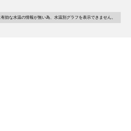
に有効な水温の情報が無い為、水温別グラフを表示できません。
10件
塩分
深度
水温
緯度/
～
～
～
経度
検索