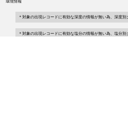
環境情報
＊対象の出現レコードに有効な深度の情報が無い為、深度別
＊対象の出現レコードに有効な塩分の情報が無い為、塩分別
レコード一覧
0
レコード数 :
件
scientificName
occ
occurrenceID
No search records.