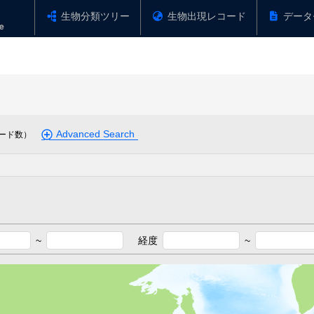
生物分類ツリー
生物出現レコード
データ
Advanced Search
ード数）
~
経度
~