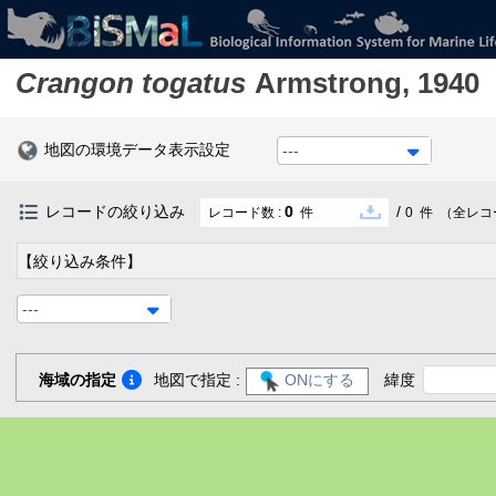
Crangon togatus
Armstrong, 1940
地図の環境データ表示設定
---
レコードの絞り込み
0
/
レコード数 :
件
0
件
（全レコ
【絞り込み条件】
---
海域の指定
地図で指定 :
ONにする
緯度