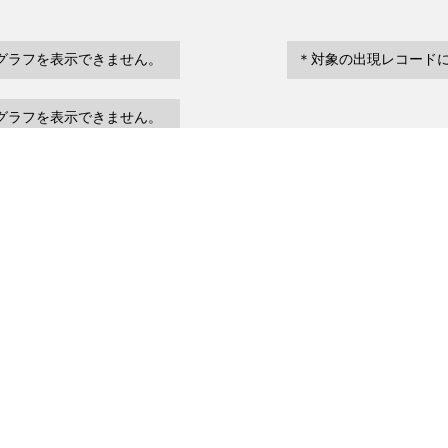
グラフを表示できません。
＊対象の出現レコード
グラフを表示できません。
eventDate
場所など
urrenceStatus
～