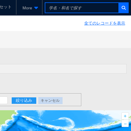
セット
More
全てのレコードを表示
絞り込み
キャンセル
+
–