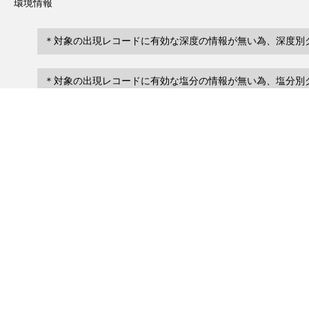
環境情報
＊対象の出現レコードに有効な深度の情報が無い為、深度別
＊対象の出現レコードに有効な塩分の情報が無い為、塩分別
レコード一覧
0
レコード数 :
件
scientificName
occ
occurrenceID
No search records.