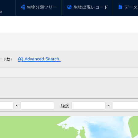
生物分類ツリー
生物出現レコード
データ
Advanced Search
ード数）
~
経度
~