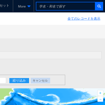
セット
More
全てのレコードを表示
絞り込み
キャンセル
+
–