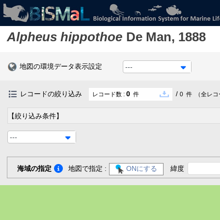
Alpheus hippothoe
De Man, 1888
地図の環境データ表示設定
---
レコードの絞り込み
0
/
レコード数 :
件
0
件
（全レコ
【絞り込み条件】
---
海域の指定
地図で指定 :
ONにする
緯度