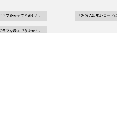
グラフを表示できません。
＊対象の出現レコード
グラフを表示できません。
eventDate
場所など
urrenceStatus
～