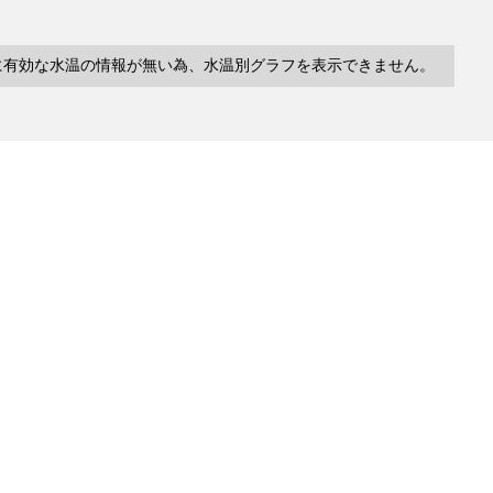
に有効な水温の情報が無い為、水温別グラフを表示できません。
10件
塩分
深度
水温
緯度/
～
～
～
経度
検索