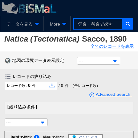
データを見る
More
Natica (Tectonatica)
Sacco, 1890
全てのレコードを表示
地図の環境データ表示設定
---
レコードの絞り込み
0
/
レコード数 :
件
0
件
（全レコード数）
Advanced Search
【絞り込み条件】
---
海域の指定
地図で指定 :
ONにする