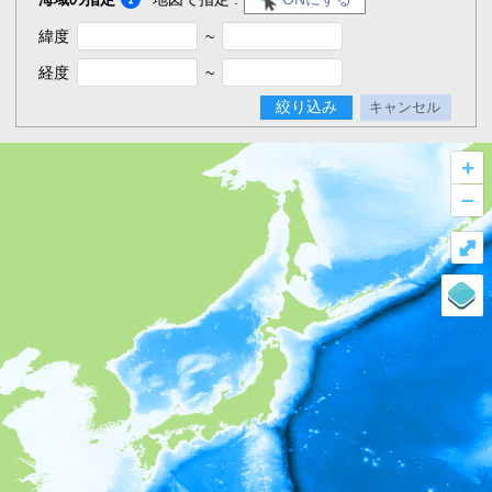
緯度
~
経度
~
絞り込み
キャンセル
+
–
⤢