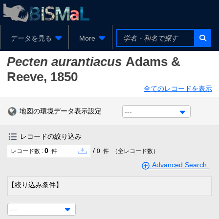
データを見る
More
Pecten aurantiacus
Adams &
Reeve, 1850
全てのレコードを表示
地図の環境データ表示設定
---
レコードの絞り込み
0
/
レコード数 :
件
0
件
（全レコード数）
Advanced Search
【絞り込み条件】
---