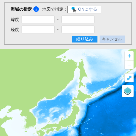
海域の指定
地図で指定 :
ONにする
緯度
~
経度
~
絞り込み
キャンセル
+
–
⤢