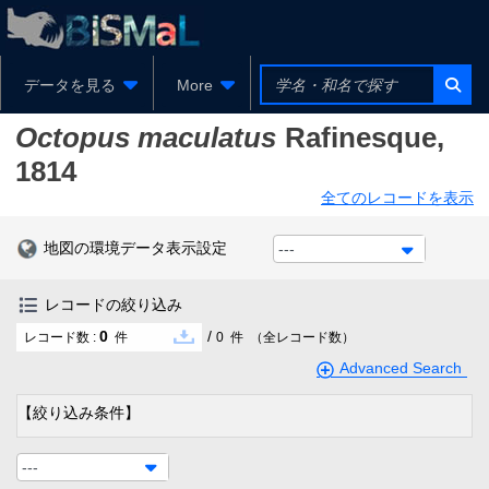
データを見る
More
Octopus maculatus
Rafinesque,
1814
全てのレコードを表示
地図の環境データ表示設定
---
レコードの絞り込み
0
/
レコード数 :
件
0
件
（全レコード数）
Advanced Search
【絞り込み条件】
---