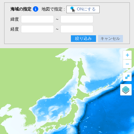
海域の指定
地図で指定 :
ONにする
緯度
~
経度
~
絞り込み
キャンセル
+
–
⤢