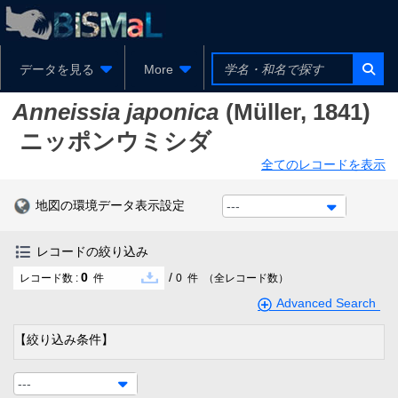
データを見る
More
Anneissia japonica
(Müller, 1841)
ニッポンウミシダ
全てのレコードを表示
地図の環境データ表示設定
---
レコードの絞り込み
0
/
レコード数 :
件
0
件
（全レコード数）
Advanced Search
【絞り込み条件】
---