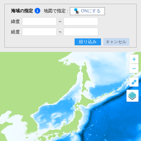
海域の指定
地図で指定 :
ONにする
緯度
~
経度
~
絞り込み
キャンセル
+
–
⤢