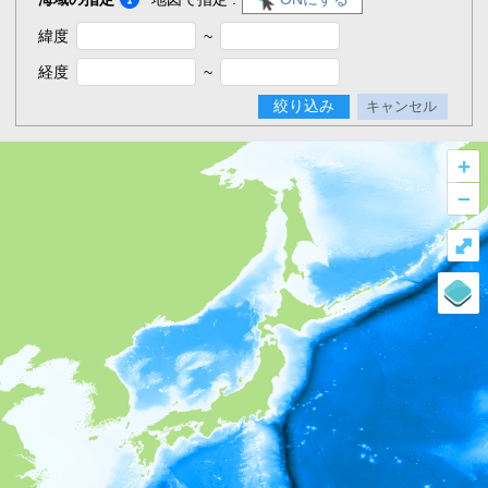
緯度
~
経度
~
絞り込み
キャンセル
+
–
⤢