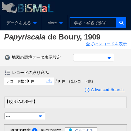
データを見る
More
Papyriscala
de Boury, 1909
全てのレコードを表示
地図の環境データ表示設定
---
レコードの絞り込み
0
/
レコード数 :
件
0
件
（全レコード数）
Advanced Search
【絞り込み条件】
---
海域の指定
地図で指定 :
ONにする