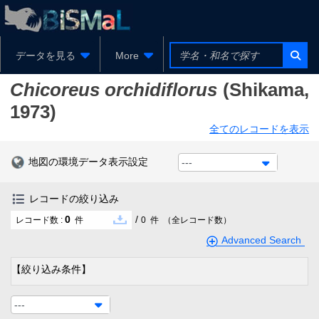
データを見る
More
Chicoreus orchidiflorus
(Shikama,
1973)
全てのレコードを表示
地図の環境データ表示設定
---
レコードの絞り込み
0
/
レコード数 :
件
0
件
（全レコード数）
Advanced Search
【絞り込み条件】
---