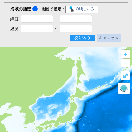
海域の指定
地図で指定 :
ONにする
緯度
~
経度
~
絞り込み
キャンセル
+
–
⤢