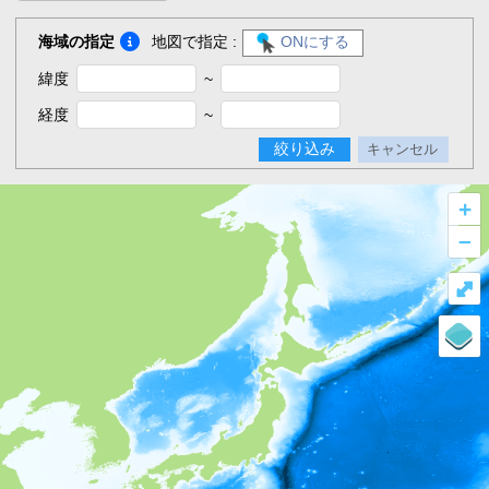
海域の指定
地図で指定 :
ONにする
緯度
~
経度
~
絞り込み
キャンセル
+
–
⤢