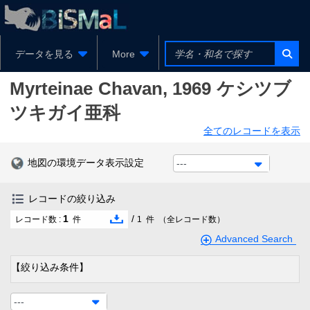
データを見る
More
Myrteinae
Chavan, 1969
ケシツブ
ツキガイ亜科
全てのレコードを表示
地図の環境データ表示設定
---
レコードの絞り込み
1
/
レコード数 :
件
1
件
（全レコード数）
Advanced Search
【絞り込み条件】
---