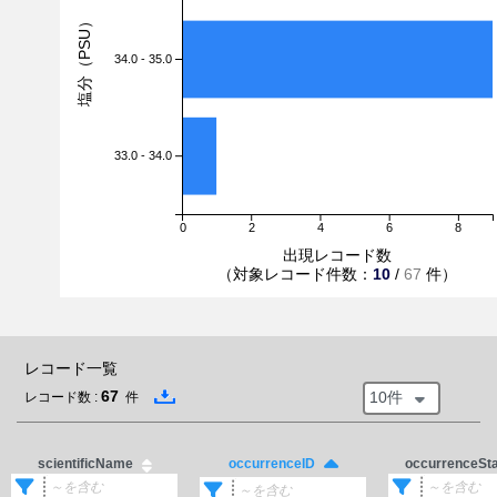
塩分（PSU）
34.0 - 35.0
33.0 - 34.0
0
2
4
6
8
出現レコード数
（対象レコード件数：
10
/
67
件）
レコード一覧
67
10件
レコード数 :
件
scientificName
occurrenceSt
occurrenceID