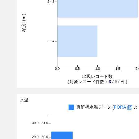
2 - 3
深度（m）
3 - 4
0.0
0.5
1.0
1.5
2.
出現レコード数
（対象レコード件数：
3
/
67
件）
水温
再解析水温データ (
FORA
よ
30.0 - 31.0
29.0 - 30.0