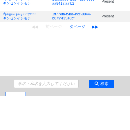
Present
キンセンイシモチ
aa841afaafb2
Apogon properuptus
1ff77efb-f5bd-4fcc-8844-
Present
キンセンイシモチ
b079f435a6bf
検索
Copyright 2009 Japan Agency for Marine-Earth Science and Technology