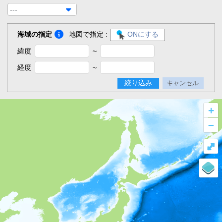
---
海域の指定
地図で指定 :
ONにする
緯度
~
経度
~
絞り込み
キャンセル
+
–
⤢