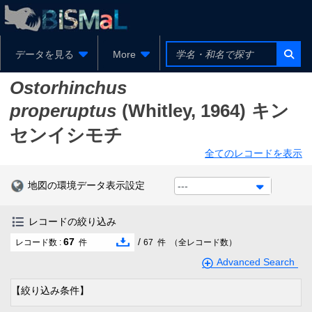
データを見る
More
Ostorhinchus
properuptus
(Whitley, 1964)
キン
センイシモチ
全てのレコードを表示
地図の環境データ表示設定
---
レコードの絞り込み
67
/
レコード数 :
件
67
件
（全レコード数）
Advanced Search
【絞り込み条件】