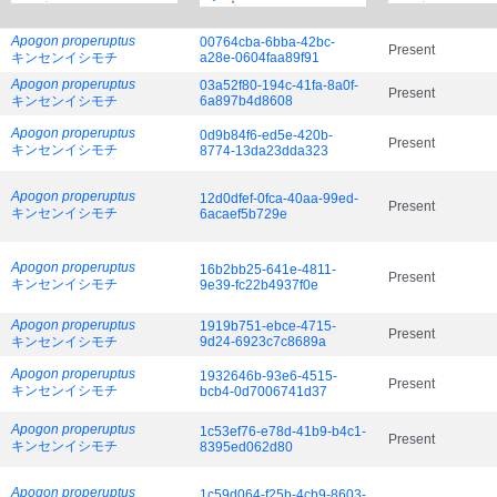
Apogon properuptus
00764cba-6bba-42bc-
Present
キンセンイシモチ
a28e-0604faa89f91
Apogon properuptus
03a52f80-194c-41fa-8a0f-
Present
キンセンイシモチ
6a897b4d8608
Apogon properuptus
0d9b84f6-ed5e-420b-
Present
キンセンイシモチ
8774-13da23dda323
Apogon properuptus
12d0dfef-0fca-40aa-99ed-
Present
キンセンイシモチ
6acaef5b729e
Apogon properuptus
16b2bb25-641e-4811-
Present
キンセンイシモチ
9e39-fc22b4937f0e
Apogon properuptus
1919b751-ebce-4715-
Present
キンセンイシモチ
9d24-6923c7c8689a
Apogon properuptus
1932646b-93e6-4515-
Present
キンセンイシモチ
bcb4-0d7006741d37
Apogon properuptus
1c53ef76-e78d-41b9-b4c1-
Present
キンセンイシモチ
8395ed062d80
Apogon properuptus
1c59d064-f25b-4cb9-8603-