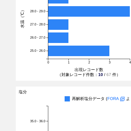
水温（℃）
28.0 - 29.0
27.0 - 28.0
26.0 - 27.0
25.0 - 26.0
0
1
2
3
4
出現レコード数
（対象レコード件数：
10
/
67
件）
塩分
再解析塩分データ (
FORA
よ
35.0 - 36.0