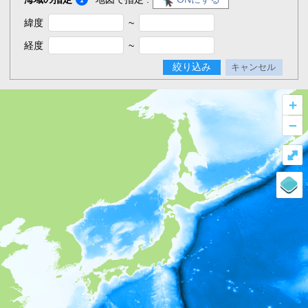
緯度
~
経度
~
絞り込み
キャンセル
+
–
⤢