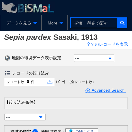
データを見る
More
Sepia pardex
Sasaki, 1913
全てのレコードを表示
地図の環境データ表示設定
---
レコードの絞り込み
0
/
レコード数 :
件
0
件
（全レコード数）
Advanced Search
【絞り込み条件】
---
海域の指定
地図で指定 :
ONにする