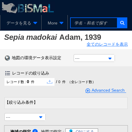
データを見る
More
Sepia madokai
Adam, 1939
全てのレコードを表示
地図の環境データ表示設定
---
レコードの絞り込み
0
/
レコード数 :
件
0
件
（全レコード数）
Advanced Search
【絞り込み条件】
---
海域の指定
地図で指定 :
ONにする