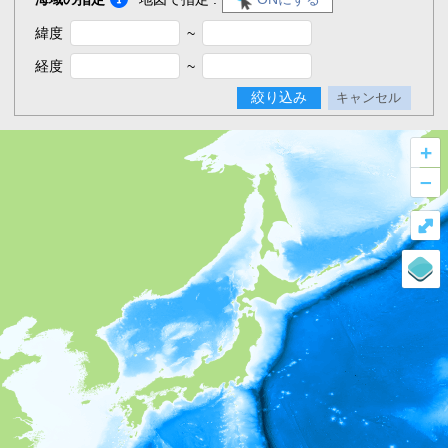
緯度
~
経度
~
絞り込み
キャンセル
+
–
⤢