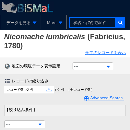
データを見る
More
Nicomache lumbricalis
(Fabricius,
1780)
全てのレコードを表示
地図の環境データ表示設定
---
レコードの絞り込み
0
/
レコード数 :
件
0
件
（全レコード数）
Advanced Search
【絞り込み条件】
---