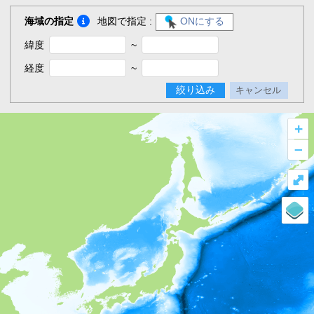
海域の指定
地図で指定 :
ONにする
緯度
~
経度
~
絞り込み
キャンセル
+
–
⤢