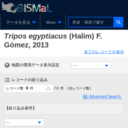
データを見る
More
Tripos egyptiacus
(Halim) F.
Gómez, 2013
全てのレコードを表示
地図の環境データ表示設定
---
レコードの絞り込み
0
/
レコード数 :
件
0
件
（全レコード数）
Advanced Search
【絞り込み条件】
---