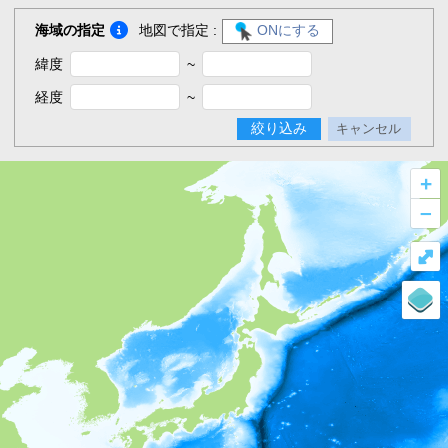
海域の指定
地図で指定 :
ONにする
緯度
~
経度
~
絞り込み
キャンセル
+
–
⤢