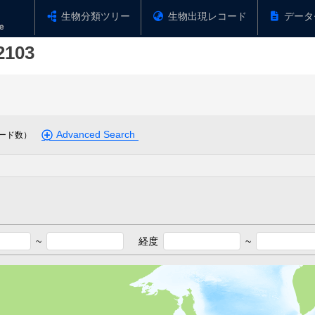
生物分類ツリー
生物出現レコード
データ
2103
Advanced Search
ード数）
~
経度
~