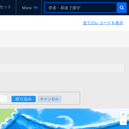
セット
More
全てのレコードを表示
絞り込み
キャンセル
+
–