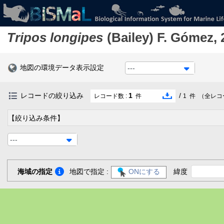
Tripos longipes
(Bailey) F. Gómez, 
地図の環境データ表示設定
---
レコードの絞り込み
1
/
レコード数 :
件
1
件
（全レコ
【絞り込み条件】
---
海域の指定
地図で指定 :
ONにする
緯度