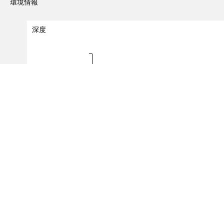
環境情報
深度
深度（m）
0 - 0
0.0
0.2
0.4
0.6
出現レコード数
（対象レコード件数：
1