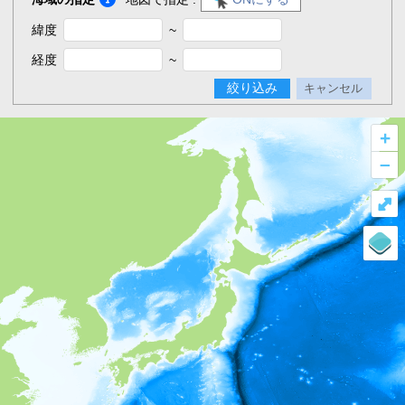
緯度
~
経度
~
絞り込み
キャンセル
+
–
⤢