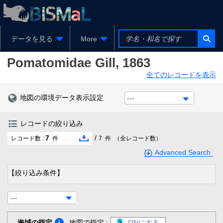
データを見る
More
Pomatomidae
Gill, 1863
全てのレコードを表示
地図の環境データ表示設定
---
レコードの絞り込み
7
/
レコード数 :
件
7
件
（全レコード数）
Advanced Search
【絞り込み条件】
---
海域の指定
地図で指定 :
ONにする