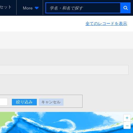
セット
More
全てのレコードを表示
絞り込み
キャンセル
+
–