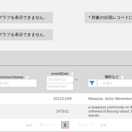
グラフを表示できません。
＊対象の出現レコード
グラフを表示できません。
eventDate
場所など
urrenceStatus
～
2012/12/09
Malaysia, Johor, Merambo
a seagrass community on t
1975/11
orthwest of Burung Island, P
slands
1