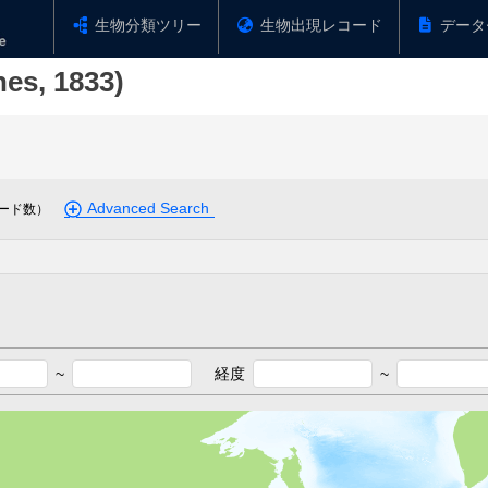
生物分類ツリー
生物出現レコード
データ
nes, 1833)
Advanced Search
ード数）
~
経度
~