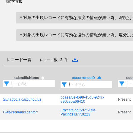
環境情報
＊対象の出現レコードに有効な深度の情報が無い為、深度別
＊対象の出現レコードに有効な塩分の情報が無い為、塩分別
レコード一覧
2
レコード数 :
件
scientificName
occ
occurrenceID
bcaeaf0e-f698-45d5-924c-
Sunagocia carbunculus
Present
e90ce5a66410
urn:catalog:S9-5:Asia-
Platycephalus cantori
Present
Pacific:Hu77.0223