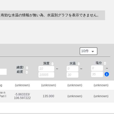
に有効な水温の情報が無い為、水温別グラフを表示できません。
10件
塩分
深度
水温
緯度/
～
～
～
経度
ng
(unknown)
(unknown)
(unknown)
(unknown)
he n
-5.863333/

ari I
135.000
(unknown)
(unknown)
106.597222