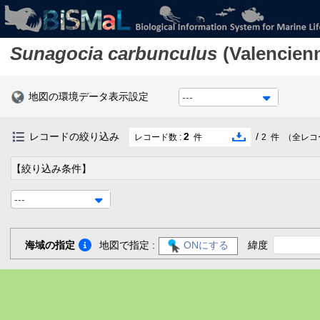
Sunagocia carbunculus
(Valencien
地図の環境データ表示設定
---
レコードの絞り込み
2
/
レコード数 :
件
2
件
（全レコ
【絞り込み条件】
---
海域の指定
地図で指定 :
ONにする
緯度