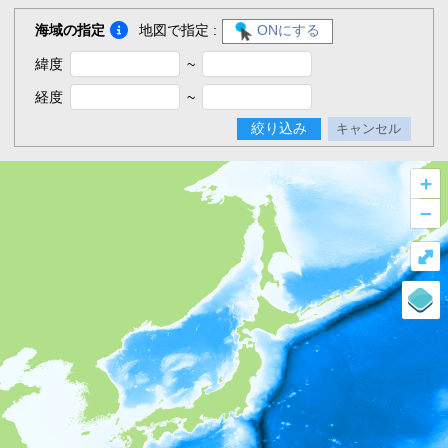
海域の指定
地図で指定 :
ONにする
緯度
~
経度
~
絞り込み
キャンセル
+
–
⤢