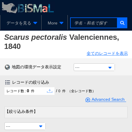
データを見る
More
Scarus pectoralis
Valenciennes,
1840
全てのレコードを表示
地図の環境データ表示設定
---
レコードの絞り込み
0
/
レコード数 :
件
0
件
（全レコード数）
Advanced Search
【絞り込み条件】
---