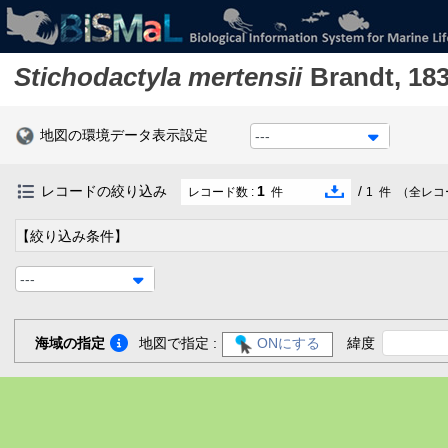
Stichodactyla mertensii
Brandt, 18
地図の環境データ表示設定
---
レコードの絞り込み
1
/
レコード数 :
件
1
件
（全レコ
【絞り込み条件】
---
海域の指定
地図で指定 :
ONにする
緯度