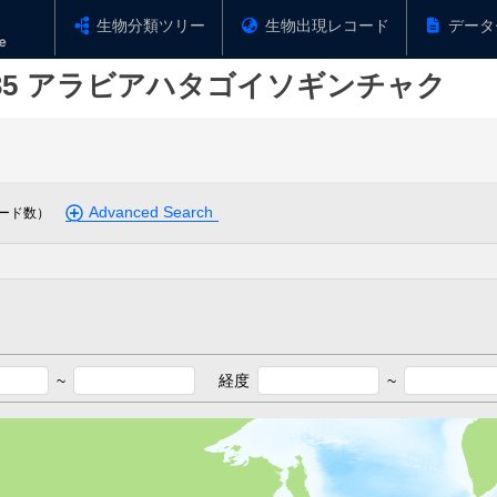
生物分類ツリー
生物出現レコード
データ
35
アラビアハタゴイソギンチャク
Advanced Search
ード数）
~
経度
~