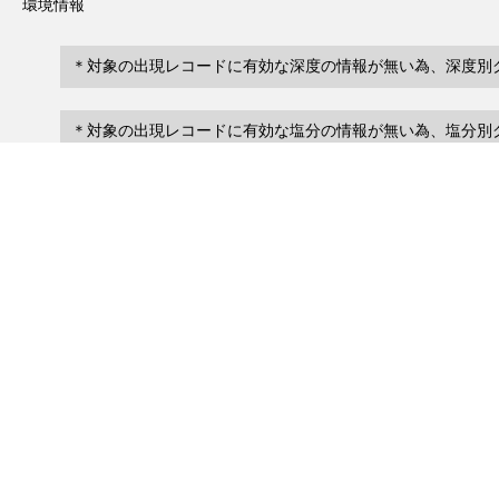
環境情報
＊対象の出現レコードに有効な深度の情報が無い為、深度別
＊対象の出現レコードに有効な塩分の情報が無い為、塩分別
レコード一覧
1
レコード数 :
件
scientificName
occ
occurrenceID
Stichodactyla mertensii
urn:catalog:S9-5:Asia-
Present
アラビアハタゴイソギンチャク
Pacific:Ke05.0004