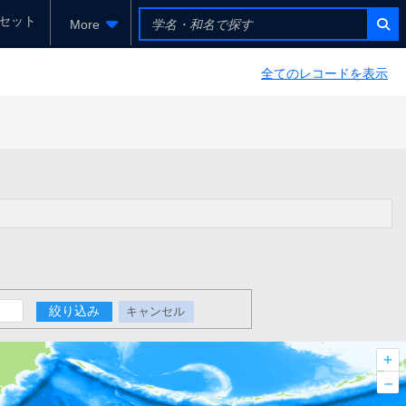
セット
More
全てのレコードを表示
絞り込み
キャンセル
+
–