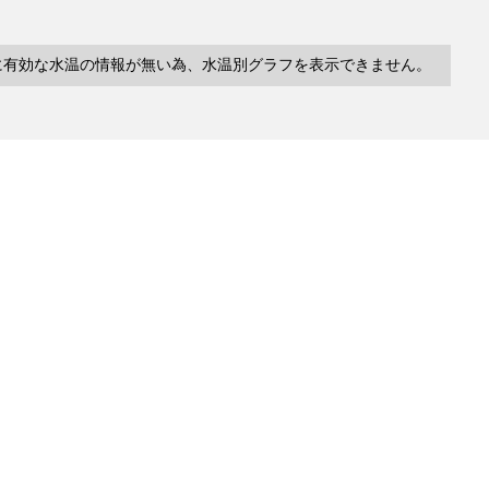
に有効な水温の情報が無い為、水温別グラフを表示できません。
10件
塩分
深度
水温
緯度/
～
～
～
経度
, Pul
2.825000/

(unknown)
(unknown)
(unknown)
104.155000
検索