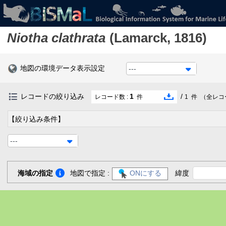
Niotha clathrata
(Lamarck, 1816)
地図の環境データ表示設定
---
レコードの絞り込み
1
/
レコード数 :
件
1
件
（全レコ
【絞り込み条件】
---
海域の指定
地図で指定 :
ONにする
緯度