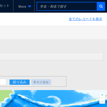
セット
More
全てのレコードを表示
絞り込み
キャンセル
+
–