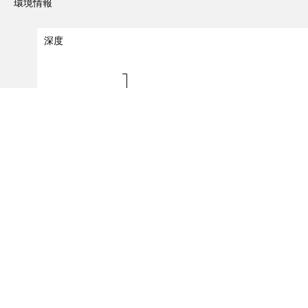
環境情報
深度
深度（m）
80 - 80
0.0
0.2
0.4
0.6
出現レコード数
（対象レコード件数：
1