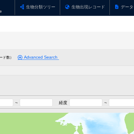
生物分類ツリー
生物出現レコード
データ
Advanced Search
ード数）
~
経度
~