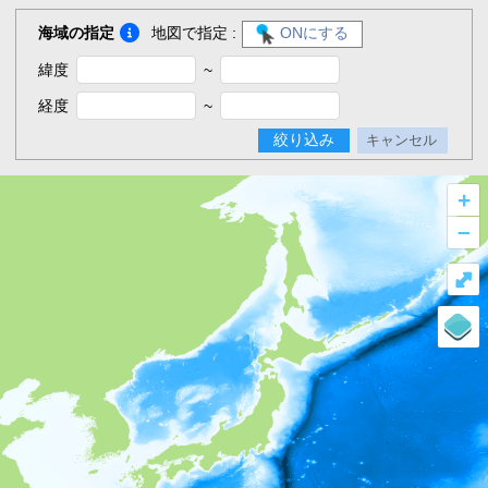
海域の指定
地図で指定 :
ONにする
緯度
~
経度
~
絞り込み
キャンセル
+
–
⤢