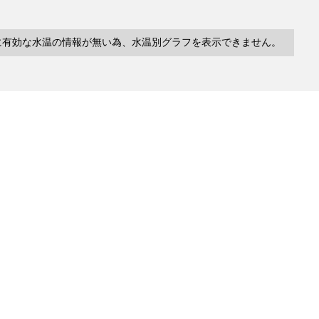
に有効な水温の情報が無い為、水温別グラフを表示できません。
10件
塩分
深度
水温
緯度/
～
～
～
経度
検索