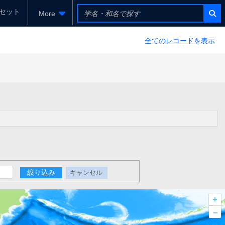
セット
More
全てのレコードを表示
絞り込み
キャンセル
+
–