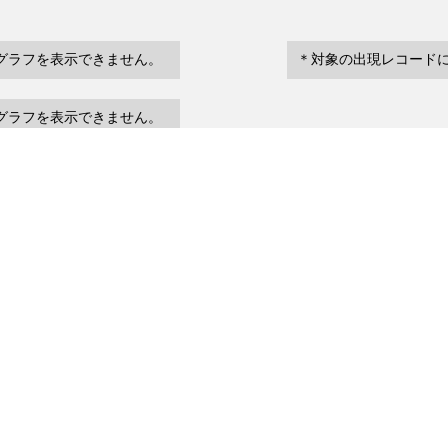
グラフを表示できません。
＊対象の出現レコード
グラフを表示できません。
eventDate
場所など
urrenceStatus
～