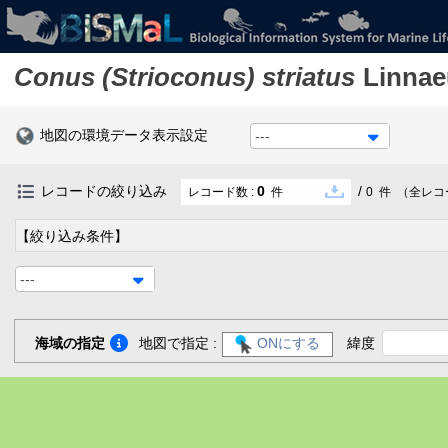
Conus (Strioconus) striatus
Linnae
地図の環境データ表示設定
---
レコードの絞り込み
0
/
レコード数 :
件
0
件
（全レコ
【絞り込み条件】
---
海域の指定
地図で指定 :
ONにする
緯度