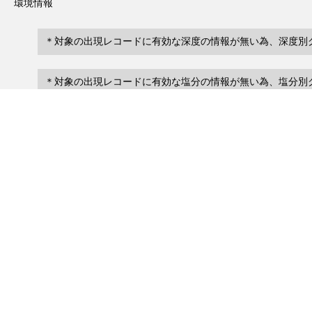
環境情報
＊対象の出現レコードに有効な深度の情報が無い為、深度別
＊対象の出現レコードに有効な塩分の情報が無い為、塩分別
レコード一覧
0
レコード数 :
件
scientificName
occ
occurrenceID
No search records.