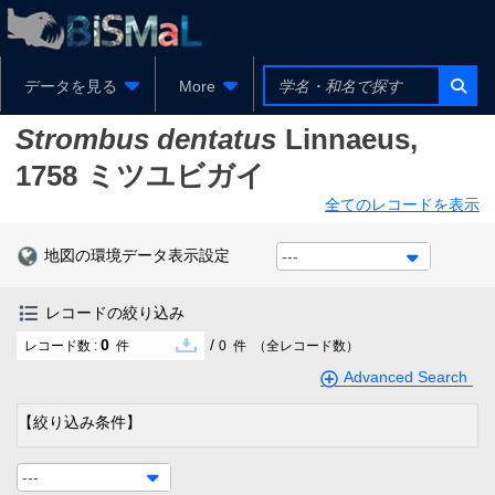
データを見る
More
Strombus dentatus
Linnaeus,
1758
ミツユビガイ
全てのレコードを表示
地図の環境データ表示設定
---
レコードの絞り込み
0
/
レコード数 :
件
0
件
（全レコード数）
Advanced Search
【絞り込み条件】
---