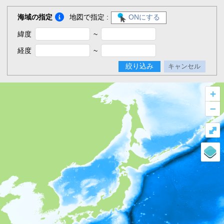
海域の指定
地図で指定 :
ONにする
緯度
~
経度
~
絞り込み
キャンセル
+
–
⤢