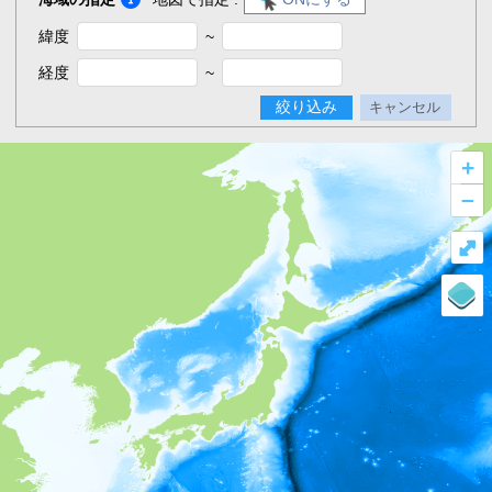
緯度
~
経度
~
絞り込み
キャンセル
+
–
⤢