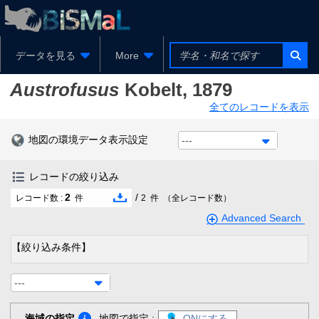
データを見る
More
Austrofusus
Kobelt, 1879
全てのレコードを表示
地図の環境データ表示設定
---
レコードの絞り込み
2
/
レコード数 :
件
2
件
（全レコード数）
Advanced Search
【絞り込み条件】
---
海域の指定
地図で指定 :
ONにする