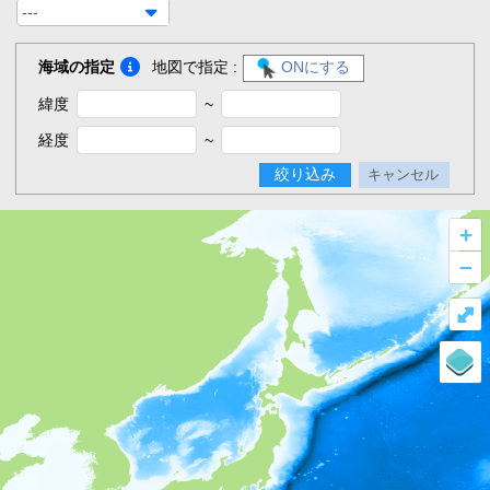
---
海域の指定
地図で指定 :
ONにする
緯度
~
経度
~
絞り込み
キャンセル
+
–
⤢