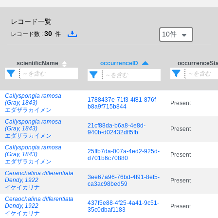
レコード一覧
30
10件
レコード数 :
件
scientificName
occurrenceSt
occurrenceID
Callyspongia ramosa
1788437e-71f3-4f81-876f-
(Gray, 1843)
Present
b8a9f715b844
エダザラカイメン
Callyspongia ramosa
21cf88da-b6a8-4e8d-
(Gray, 1843)
Present
940b-d02432dff5fb
エダザラカイメン
Callyspongia ramosa
25ffb7da-007a-4ed2-925d-
(Gray, 1843)
Present
d701b6c70880
エダザラカイメン
Ceraochalina differentiata
3ee67a96-76bd-4f91-8ef5-
Dendy, 1922
Present
ca3ac98bed59
イケイカリナ
Ceraochalina differentiata
437f5e88-4f25-4a41-9c51-
Dendy, 1922
Present
35c0dbaf1183
イケイカリナ