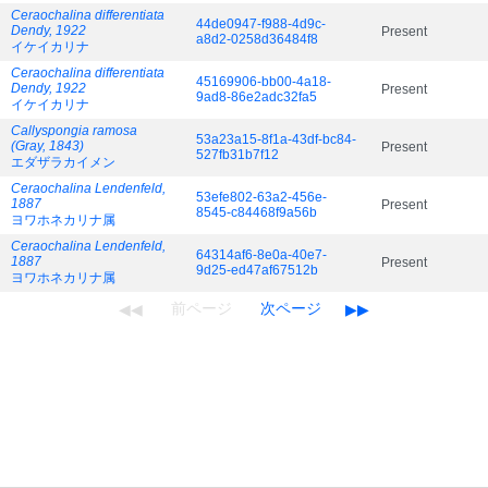
Ceraochalina differentiata
44de0947-f988-4d9c-
Dendy, 1922
Present
a8d2-0258d36484f8
イケイカリナ
Ceraochalina differentiata
45169906-bb00-4a18-
Dendy, 1922
Present
9ad8-86e2adc32fa5
イケイカリナ
Callyspongia ramosa
53a23a15-8f1a-43df-bc84-
(Gray, 1843)
Present
527fb31b7f12
エダザラカイメン
Ceraochalina Lendenfeld,
53efe802-63a2-456e-
1887
Present
8545-c84468f9a56b
ヨワホネカリナ属
Ceraochalina Lendenfeld,
64314af6-8e0a-40e7-
1887
Present
9d25-ed47af67512b
ヨワホネカリナ属