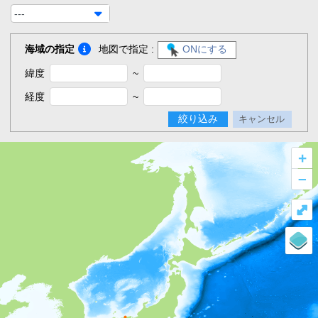
---
海域の指定
地図で指定 :
ONにする
緯度
~
経度
~
絞り込み
キャンセル
+
–
⤢