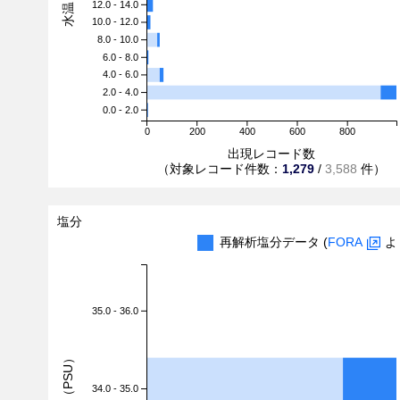
12.0 - 14.0
10.0 - 12.0
8.0 - 10.0
6.0 - 8.0
4.0 - 6.0
2.0 - 4.0
0.0 - 2.0
0
200
400
600
800
出現レコード数
（対象レコード件数：
1,279
/
3,588
件）
塩分
再解析塩分データ (
FORA
よ
35.0 - 36.0
塩分（PSU）
34.0 - 35.0