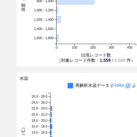
深度（m）
800 - 1,000
1,000 - 1,200
1,200 - 1,400
1,400 - 1,600
1,600 - 1,800
0
100
200
300
400
出現レコード数
（対象レコード件数：
1,559
/
3,588
件）
水温
再解析水温データ (
FORA
よ
26.0 - 28.0
24.0 - 26.0
22.0 - 24.0
20.0 - 22.0
18.0 - 20.0
16.0 - 18.0
水温（℃）
14.0 - 16.0