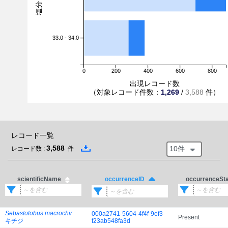
33.0 - 34.0
0
200
400
600
800
出現レコード数
（対象レコード件数：
1,269
/
3,588
件）
レコード一覧
3,588
10件
レコード数 :
件
scientificName
occurrenceSt
occurrenceID
Sebastolobus macrochir
000a2741-5604-4f4f-9ef3-
Present
キチジ
f23ab548fa3d