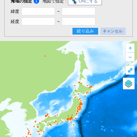
海域の指定
地図で指定 :
ONにする
緯度
~
経度
~
絞り込み
キャンセル
+
–
⤢