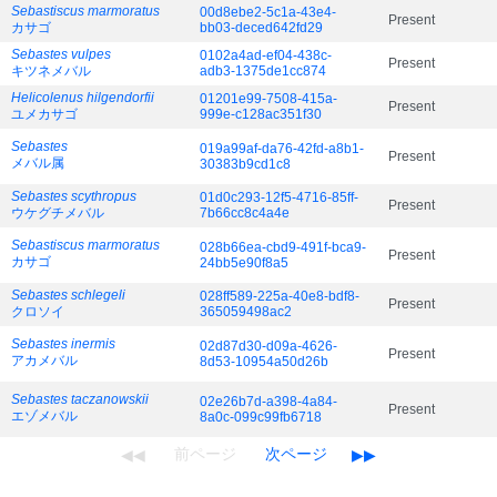
Sebastiscus marmoratus
00d8ebe2-5c1a-43e4-
Present
カサゴ
bb03-deced642fd29
Sebastes vulpes
0102a4ad-ef04-438c-
Present
キツネメバル
adb3-1375de1cc874
Helicolenus hilgendorfii
01201e99-7508-415a-
Present
ユメカサゴ
999e-c128ac351f30
Sebastes
019a99af-da76-42fd-a8b1-
Present
メバル属
30383b9cd1c8
Sebastes scythropus
01d0c293-12f5-4716-85ff-
Present
ウケグチメバル
7b66cc8c4a4e
Sebastiscus marmoratus
028b66ea-cbd9-491f-bca9-
Present
カサゴ
24bb5e90f8a5
Sebastes schlegeli
028ff589-225a-40e8-bdf8-
Present
クロソイ
365059498ac2
Sebastes inermis
02d87d30-d09a-4626-
Present
アカメバル
8d53-10954a50d26b
Sebastes taczanowskii
02e26b7d-a398-4a84-
Present
エゾメバル
8a0c-099c99fb6718