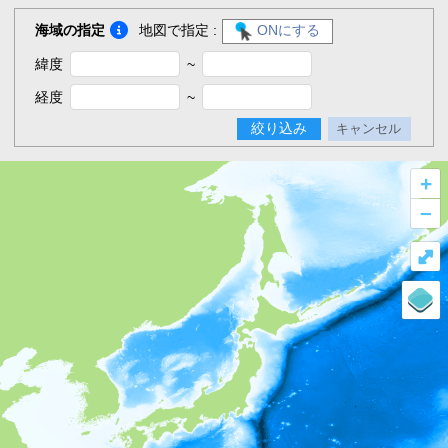
海域の指定
地図で指定 :
ONにする
緯度
~
経度
~
絞り込み
キャンセル
+
–
⤢