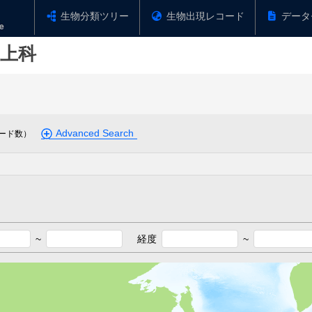
生物分類ツリー
生物出現レコード
データ
上科
Advanced Search
ード数）
~
経度
~