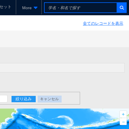
セット
More
全てのレコードを表示
絞り込み
キャンセル
+
–