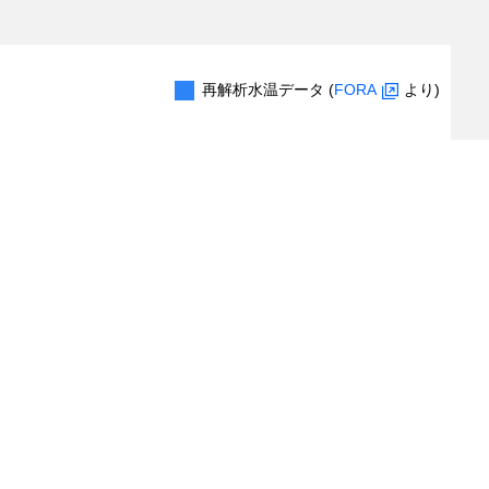
再解析水温データ (
FORA
より)
0.2
0.4
0.6
0.8
1.0
出現レコード数
（対象レコード件数：
2
/
4
件）