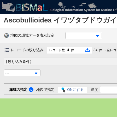
Ascobullioidea
イワヅタブドウガイ
地図の環境データ表示設定
---
レコードの絞り込み
4
/
レコード数 :
件
4
件
（全レコ
【絞り込み条件】
---
海域の指定
地図で指定 :
ONにする
緯度