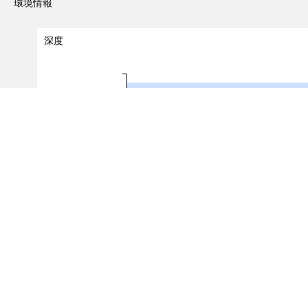
環境情報
深度
5 - 6
6 - 7
深度（m）
7 - 8
8 - 9
0.0
0.5
1.0
出現レコード数
（対象レコード件数：
3