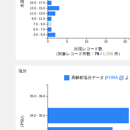
15.0 - 17.0
13.0 - 15.0
11.0 - 13.0
9.0 - 11.0
7.0 - 9.0
5.0 - 7.0
3.0 - 5.0
0
5
10
15
20
出現レコード数
（対象レコード件数：
78
/
1,256
件）
塩分
再解析塩分データ (
FORA
よ
35.0 - 36.0
塩分（PSU）
34.0 - 35.0