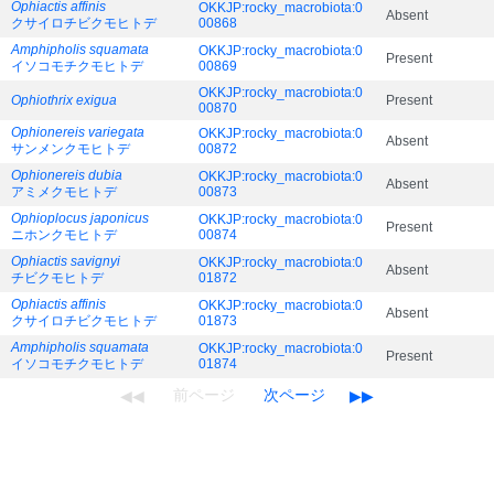
Ophiactis affinis
OKKJP:rocky_macrobiota:0
Absent
クサイロチビクモヒトデ
00868
Amphipholis squamata
OKKJP:rocky_macrobiota:0
Present
イソコモチクモヒトデ
00869
OKKJP:rocky_macrobiota:0
Ophiothrix exigua
Present
00870
Ophionereis variegata
OKKJP:rocky_macrobiota:0
Absent
サンメンクモヒトデ
00872
Ophionereis dubia
OKKJP:rocky_macrobiota:0
Absent
アミメクモヒトデ
00873
Ophioplocus japonicus
OKKJP:rocky_macrobiota:0
Present
ニホンクモヒトデ
00874
Ophiactis savignyi
OKKJP:rocky_macrobiota:0
Absent
チビクモヒトデ
01872
Ophiactis affinis
OKKJP:rocky_macrobiota:0
Absent
クサイロチビクモヒトデ
01873
Amphipholis squamata
OKKJP:rocky_macrobiota:0
Present
イソコモチクモヒトデ
01874