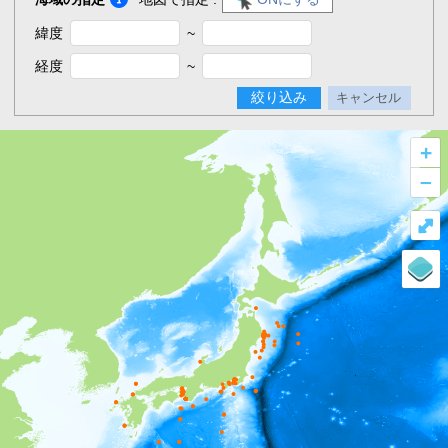
緯度
~
経度
~
絞り込み
キャンセル
+
–
⤢