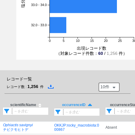
33.0 - 34.0
32.0 - 33.0
0
5
10
15
20
25
3
出現レコード数
（対象レコード件数：
60
/
1,256
件）
レコード一覧
1,256
10件
レコード数 :
件
scientificName
occurrenceSt
occurrenceID
Ophiactis savignyi
OKKJP:rocky_macrobiota:0
Absent
チビクモヒトデ
00867