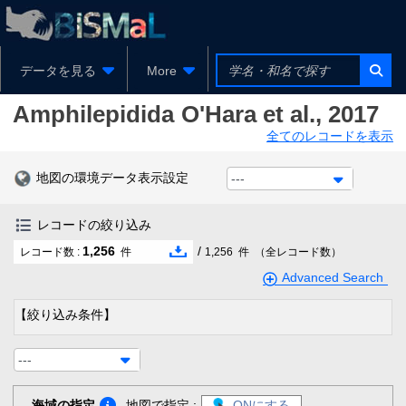
データを見る
More
Amphilepidida
O'Hara et al., 2017
全てのレコードを表示
地図の環境データ表示設定
---
レコードの絞り込み
1,256
/
レコード数 :
件
1,256
件
（全レコード数）
Advanced Search
【絞り込み条件】
---
海域の指定
地図で指定 :
ONにする