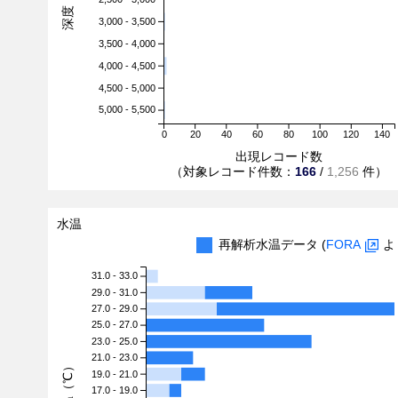
3,000 - 3,500
3,500 - 4,000
4,000 - 4,500
4,500 - 5,000
5,000 - 5,500
0
20
40
60
80
100
120
140
出現レコード数
（対象レコード件数：
166
/
1,256
件）
水温
再解析水温データ (
FORA
よ
31.0 - 33.0
29.0 - 31.0
27.0 - 29.0
25.0 - 27.0
23.0 - 25.0
21.0 - 23.0
水温（℃）
19.0 - 21.0
17.0 - 19.0