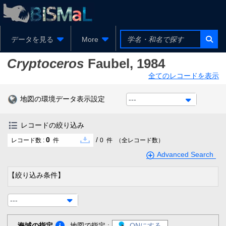
データを見る
More
Cryptoceros
Faubel, 1984
全てのレコードを表示
地図の環境データ表示設定
---
レコードの絞り込み
0
/
レコード数 :
件
0
件
（全レコード数）
Advanced Search
【絞り込み条件】
---
海域の指定
地図で指定 :
ONにする