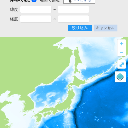
緯度
~
経度
~
絞り込み
キャンセル
+
–
⤢