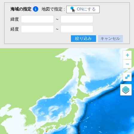
海域の指定
地図で指定 :
ONにする
緯度
~
経度
~
絞り込み
キャンセル
+
–
⤢