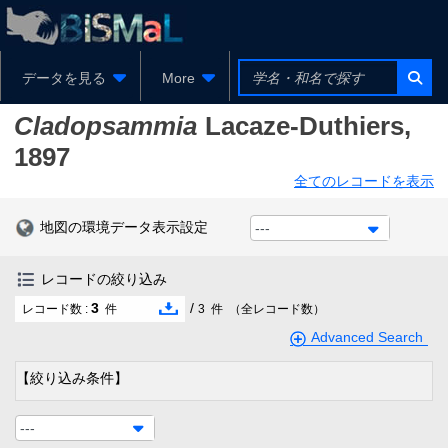
データを見る
More
Cladopsammia
Lacaze-Duthiers,
1897
全てのレコードを表示
地図の環境データ表示設定
---
レコードの絞り込み
3
/
レコード数 :
件
3
件
（全レコード数）
Advanced Search
【絞り込み条件】
---