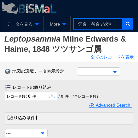
データを見る
More
Leptopsammia
Milne Edwards &
Haime, 1848
ツツサンゴ属
全てのレコードを表示
地図の環境データ表示設定
---
レコードの絞り込み
0
/
レコード数 :
件
0
件
（全レコード数）
Advanced Search
【絞り込み条件】
---