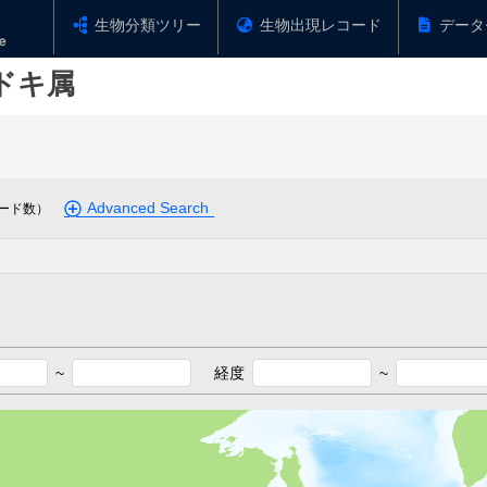
生物分類ツリー
生物出現レコード
データ
ドキ属
Advanced Search
ード数）
~
経度
~