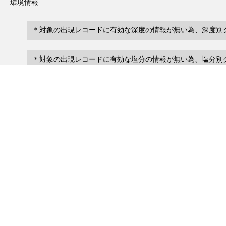
環境情報
＊対象の出現レコードに有効な深度の情報が無い為、深度別
＊対象の出現レコードに有効な塩分の情報が無い為、塩分別
レコード一覧
0
レコード数 :
件
scientificName
occ
occurrenceID
No search records.