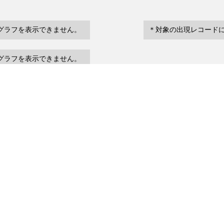
グラフを表示できません。
＊対象の出現レコード
グラフを表示できません。
eventDate
場所など
urrenceStatus
～