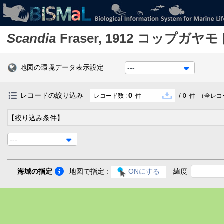
Scandia
Fraser, 1912
コップガヤモ
地図の環境データ表示設定
---
レコードの絞り込み
0
/
レコード数 :
件
0
件
（全レコ
【絞り込み条件】
---
海域の指定
地図で指定 :
ONにする
緯度