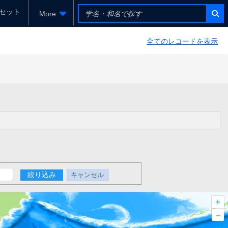
セット
More
全てのレコードを表示
絞り込み
キャンセル
+
–