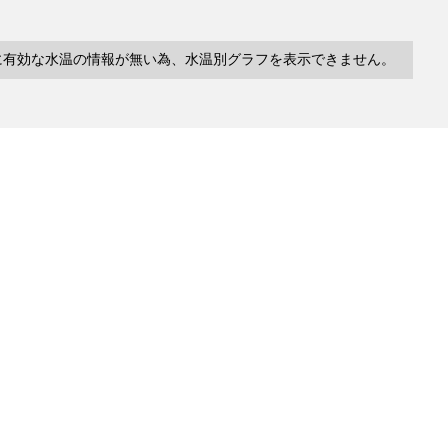
に有効な水温の情報が無い為、水温別グラフを表示できません。
10件
塩分
深度
水温
緯度/
～
～
～
経度
検索