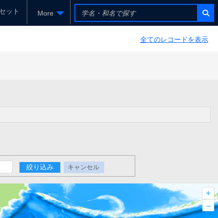
セット
More
全てのレコードを表示
絞り込み
キャンセル
+
–