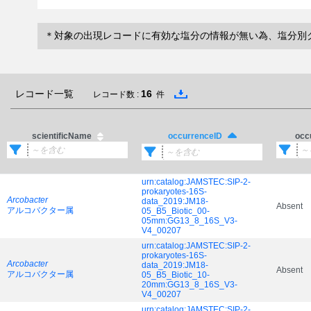
＊対象の出現レコードに有効な塩分の情報が無い為、塩分別
レコード一覧
16
レコード数 :
件
scientificName
occ
occurrenceID
urn:catalog:JAMSTEC:SIP-2-
prokaryotes-16S-
Arcobacter
data_2019:JM18-
Absent
アルコバクター属
05_B5_Biotic_00-
05mm:GG13_8_16S_V3-
V4_00207
urn:catalog:JAMSTEC:SIP-2-
prokaryotes-16S-
Arcobacter
data_2019:JM18-
Absent
アルコバクター属
05_B5_Biotic_10-
20mm:GG13_8_16S_V3-
V4_00207
urn:catalog:JAMSTEC:SIP-2-