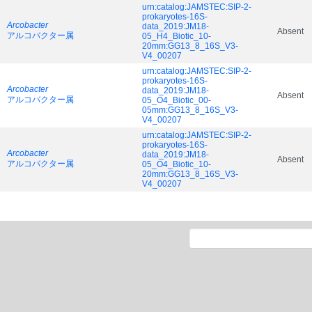
urn:catalog:JAMSTEC:SIP-2-
prokaryotes-16S-
Arcobacter
data_2019:JM18-
Absent
アルコバクター属
05_H4_Biotic_10-
20mm:GG13_8_16S_V3-
V4_00207
urn:catalog:JAMSTEC:SIP-2-
prokaryotes-16S-
Arcobacter
data_2019:JM18-
Absent
アルコバクター属
05_O4_Biotic_00-
05mm:GG13_8_16S_V3-
V4_00207
urn:catalog:JAMSTEC:SIP-2-
prokaryotes-16S-
Arcobacter
data_2019:JM18-
Absent
アルコバクター属
05_O4_Biotic_10-
20mm:GG13_8_16S_V3-
V4_00207