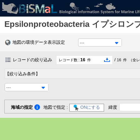
Epsilonproteobacteria
イプシロン
地図の環境データ表示設定
---
レコードの絞り込み
16
/
レコード数 :
件
16
件
（全レ
【絞り込み条件】
---
海域の指定
地図で指定 :
ONにする
緯度