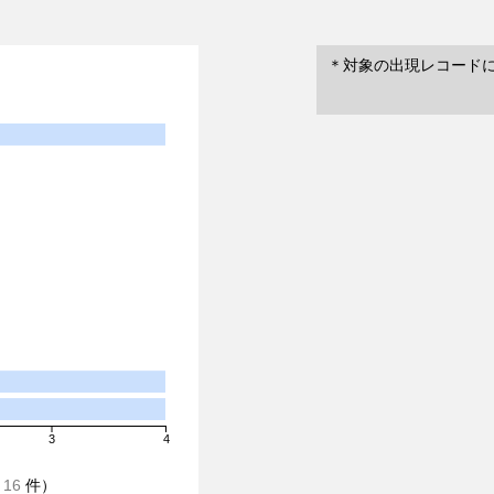
＊対象の出現レコード
3
4
/
16
件）