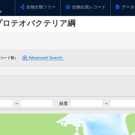
生物分類ツリー
生物出現レコード
データ
プロテオバクテリア綱
Advanced Search
コード数）
~
経度
~