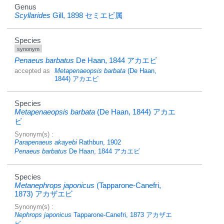
Genus
Scyllarides
Gill, 1898
セミエビ属
Species
synonym
Penaeus barbatus
De Haan, 1844
アカエビ
accepted as
Metapenaeopsis barbata
(De Haan,
1844)
アカエビ
Species
Metapenaeopsis barbata
(De Haan, 1844)
アカエ
ビ
Synonym(s) :
Parapenaeus akayebi
Rathbun, 1902
Penaeus barbatus
De Haan, 1844
アカエビ
Species
Metanephrops japonicus
(Tapparone-Canefri,
1873)
アカザエビ
Synonym(s) :
Nephrops japonicus
Tapparone-Canefri, 1873
アカザエ
ビ