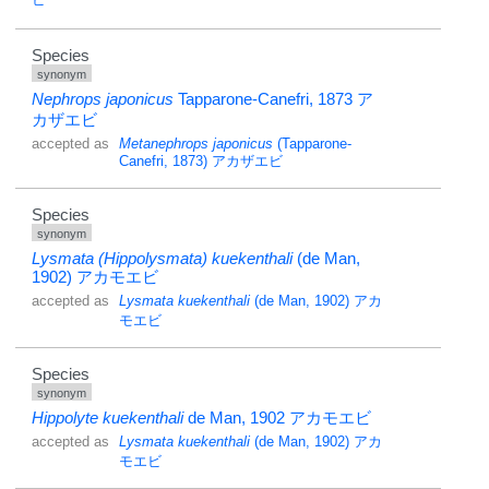
Species
synonym
Nephrops japonicus
Tapparone-Canefri, 1873
ア
カザエビ
accepted as
Metanephrops japonicus
(Tapparone-
Canefri, 1873)
アカザエビ
Species
synonym
Lysmata (Hippolysmata) kuekenthali
(de Man,
1902)
アカモエビ
accepted as
Lysmata kuekenthali
(de Man, 1902)
アカ
モエビ
Species
synonym
Hippolyte kuekenthali
de Man, 1902
アカモエビ
accepted as
Lysmata kuekenthali
(de Man, 1902)
アカ
モエビ