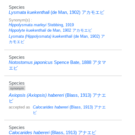
Species
Lysmata kuekenthali
(de Man, 1902)
アカモエビ
Synonym(s) :
Hippolysmata marleyi
Stebbing, 1919
Hippolyte kuekenthali
de Man, 1902
アカモエビ
Lysmata (Hippolysmata) kuekenthali
(de Man, 1902)
ア
カモエビ
Species
Notostomus japonicus
Spence Bate, 1888
アタマ
エビ
Species
synonym
Axiopsis (Axiopsis) habereri
(Blass, 1913)
アナエ
ビ
accepted as
Calocarides habereri
(Blass, 1913)
アナエ
ビ
Species
Calocarides habereri
(Blass, 1913)
アナエビ