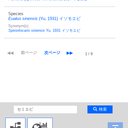
Species
Eualus sinensis
(Yu, 1931)
イソモエビ
Synonym(s) :
Spirontocaris sinensis
Yu, 1931
イソモエビ
1 / 9
検索