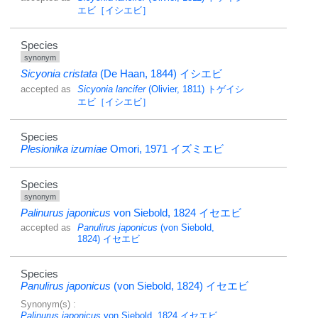
エビ［イシエビ］
Species
synonym
Sicyonia cristata
(De Haan, 1844)
イシエビ
accepted as
Sicyonia lancifer
(Olivier, 1811)
トゲイシ
エビ［イシエビ］
Species
Plesionika izumiae
Omori, 1971
イズミエビ
Species
synonym
Palinurus japonicus
von Siebold, 1824
イセエビ
accepted as
Panulirus japonicus
(von Siebold,
1824)
イセエビ
Species
Panulirus japonicus
(von Siebold, 1824)
イセエビ
Synonym(s) :
Palinurus japonicus
von Siebold, 1824
イセエビ