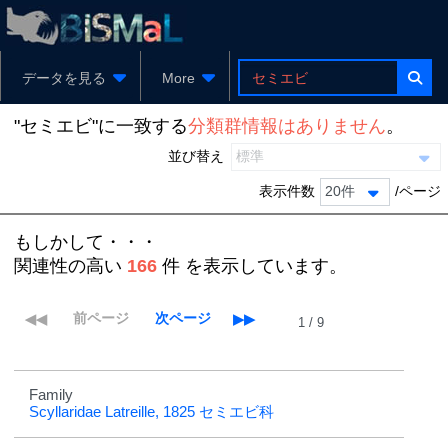
データを見る
More
"セミエビ"
に一致する
分類群情報はありません
。
並び替え
標準
表示件数
/ページ
20件
もしかして・・・
関連性の高い
166
件 を表示しています。
1 / 9
Family
Scyllaridae
Latreille, 1825
セミエビ科