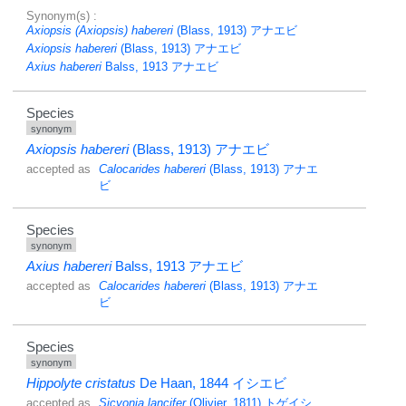
Synonym(s) :
Axiopsis (Axiopsis) habereri
(Blass, 1913)
アナエビ
Axiopsis habereri
(Blass, 1913)
アナエビ
Axius habereri
Balss, 1913
アナエビ
Species
synonym
Axiopsis habereri
(Blass, 1913)
アナエビ
accepted as
Calocarides habereri
(Blass, 1913)
アナエ
ビ
Species
synonym
Axius habereri
Balss, 1913
アナエビ
accepted as
Calocarides habereri
(Blass, 1913)
アナエ
ビ
Species
synonym
Hippolyte cristatus
De Haan, 1844
イシエビ
accepted as
Sicyonia lancifer
(Olivier, 1811)
トゲイシ