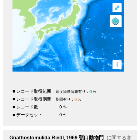
⤢
i
■ レコード取得範囲
0
緯度経度情報有り：
%
■ レコード取得期間
0
期間有り：
%
■ レコード数
0 件
■ データセット
0 件
Gnathostomulida
Riedl, 1969
顎口動物門
に関する参