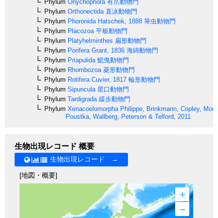
Phylum
Onychophora
有爪動物門
Phylum
Orthonectida
直泳動物門
Phylum
Phoronida
Hatschek, 1888
箒虫動物門
Phylum
Placozoa
平板動物門
Phylum
Platyhelminthes
扁形動物門
Phylum
Porifera
Grant, 1836
海綿動物門
Phylum
Priapulida
鰓曳動物門
Phylum
Rhombozoa
菱形動物門
Phylum
Rotifera
Cuvier, 1817
輪形動物門
Phylum
Sipuncula
星口動物門
Phylum
Tardigrada
緩歩動物門
Phylum
Xenacoelomorpha
Philippe, Brinkmann, Copley, Moro
Poustka, Wallberg, Peterson & Telford, 2011
生物出現レコード 概要
生物出現レコード →
[地図・概要]
+
–