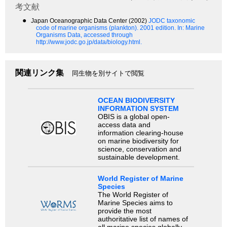
考文献
●
Japan Oceanographic Data Center (2002)
JODC taxonomic
code of marine organisms (plankton). 2001 edition.
In: Marine
Organisms Data, accessed through
http://www.jodc.go.jp/data/biology.html.
関連リンク集
同生物を別サイトで閲覧
OCEAN BIODIVERSITY
INFORMATION SYSTEM
OBIS is a global open-
access data and
information clearing-house
on marine biodiversity for
science, conservation and
sustainable development.
World Register of Marine
Species
The World Register of
Marine Species aims to
provide the most
authoritative list of names of
all marine species globally,