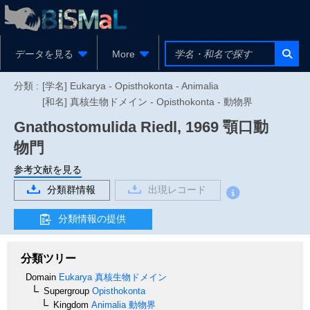
データを見る
More
分類 :
[学名] Eukarya - Opisthokonta - Animalia
[和名] 真核生物ドメイン - Opisthokonta - 動物界
Gnathostomulida
Riedl, 1969
顎口動
物門
参考文献を見る
分類群情報
出現レコード
分類情報の提供
分類ツリー
Domain
Eukarya
真核生物ドメイン
Supergroup
Opisthokonta
Kingdom
Animalia
動物界