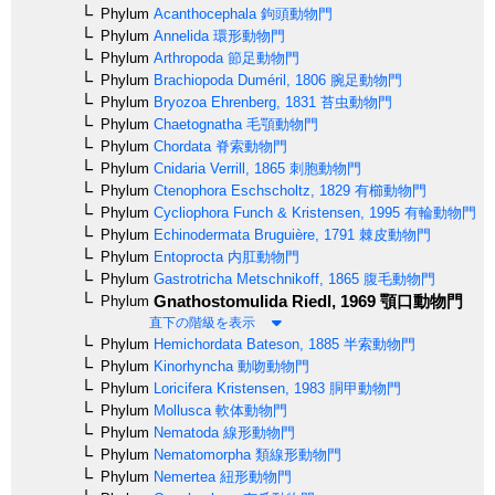
Phylum
Acanthocephala
鉤頭動物門
Phylum
Annelida
環形動物門
Phylum
Arthropoda
節足動物門
Phylum
Brachiopoda
Duméril, 1806
腕足動物門
Phylum
Bryozoa
Ehrenberg, 1831
苔虫動物門
Phylum
Chaetognatha
毛顎動物門
Phylum
Chordata
脊索動物門
Phylum
Cnidaria
Verrill, 1865
刺胞動物門
Phylum
Ctenophora
Eschscholtz, 1829
有櫛動物門
Phylum
Cycliophora
Funch & Kristensen, 1995
有輪動物門
Phylum
Echinodermata
Bruguière, 1791
棘皮動物門
Phylum
Entoprocta
内肛動物門
Phylum
Gastrotricha
Metschnikoff, 1865
腹毛動物門
Gnathostomulida
Riedl, 1969
顎口動物門
Phylum
直下の階級を表示
Phylum
Hemichordata
Bateson, 1885
半索動物門
Phylum
Kinorhyncha
動吻動物門
Phylum
Loricifera
Kristensen, 1983
胴甲動物門
Phylum
Mollusca
軟体動物門
Phylum
Nematoda
線形動物門
Phylum
Nematomorpha
類線形動物門
Phylum
Nemertea
紐形動物門