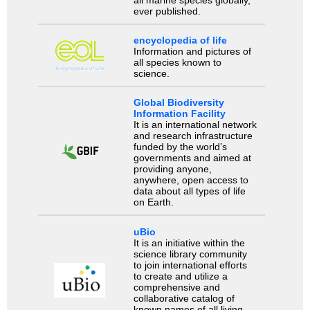
ever published.
encyclopedia of life
Information and pictures of
all species known to
science.
Global Biodiversity
Information Facility
It is an international network
and research infrastructure
funded by the world’s
governments and aimed at
providing anyone,
anywhere, open access to
data about all types of life
on Earth.
uBio
It is an initiative within the
science library community
to join international efforts
to create and utilize a
comprehensive and
collaborative catalog of
known names of all living